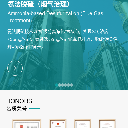
氨法脱硫（烟气治理）
Ammonia-based Desu
furization
(Flue Gas
Treatment)
氨法脱硫技术以"梯级分离净化"为核心，实现SO₂浓度
≤35mg/Nm³、氨逃逸<2mg/Nm³的超低排放，形成"污染治
理+资源再生"闭环。
HONORS
资质荣誉