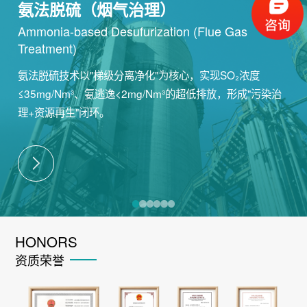
氨法脱硫（烟气治理）
Ammonia-based Desu
furization
(Flue Gas
Treatment)
氨法脱硫技术以"梯级分离净化"为核心，实现SO₂浓度
≤35mg/Nm³、氨逃逸<2mg/Nm³的超低排放，形成"污染治
理+资源再生"闭环。
HONORS
资质荣誉